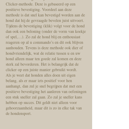
Clicker-methode. Deze is gebaseerd op een
positieve bevestiging. Voordeel aan deze
methode is dat snel kan bevestigd worden aan de
hond dat hij de gevraagde bevelen juist uitvoert.
Tijdens de bevestiging (klik) volgt voor de hond
dan ook een beloning (onder de vorm van koekje
of spel,…). Zo zal de hond blij en enthousiast
reageren op al u commando’s en dit ook blijven
aanhouden. Tevens is deze methode ook dier of
hondvriendelijk, wat de relatie tussen u en uw
hond alleen maar ten goede zal komen en deze
sterk zal bevorderen. Het is belangrijk dat de
clicker op een juiste manier gebruikt wordt.
Als je weet dat honden alles doen uit eigen
belang, als er maar iets positief voor hen
aanhangt, dan zul je snel begrijpen dat met een
positieve bevestiging het aanleren van oefeningen
een stuk sneller zal gaan. Zo zal je sneller kans
hebben op succes. Dit geldt niet alleen voor
gehoorzaamheid, maar dit is zo in elke tak van
de hondensport.