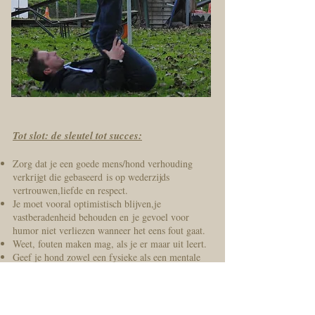
Tot slot: de sleutel tot succes:
Zorg dat je een goede mens/hond verhouding
verkrijgt die gebaseerd is
op wederzijds
vertrouwen,liefde en respect.
Je moet vooral optimistisch blijven,je
vastberadenheid behouden en je gevoel voor
humor niet verliezen wanneer het eens fout gaat.
Weet, fouten maken mag, als je er maar uit leert.
Geef je hond zowel een fysieke als een mentale
uitdaging. Zo blijft je hond steeds het beste van
zichzelf geven.
Je kan 100 cursussen volgen, naar 10
hondenscholen gaan,maar durf zelf ook eens na